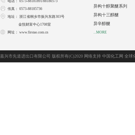
电话： 0573-88181891/88180573
异构十醇聚醚系列
传真： 0573-88185736
异构十三醇醚
地址： 浙江省桐乡市振兴东路303号
异辛醇醚
金悦财富中心1708室
网址：
www.firstao.com.cn
...MORE
嘉兴市先道进出口有限公司
版权所有(C)2020
网络支持
中国化工网
全球