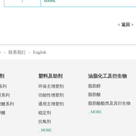
7
600#K
< 返回 >
心
-
联系我们
-
English
剂
塑料及助剂
油脂化工及衍生物
脂肪醇
系列
环保主增塑剂
脂肪酸
醚系列
功能性增塑剂
脂肪酸酯类及其衍生物
聚醚系列
通用主增塑剂
...MORE
醇醚
稳定剂
抗氧剂
...MORE