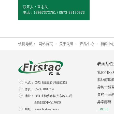
联系人：章志良
电话：18957372751 / 0573-88180573
快捷导航：
网站首页
-
关于先道
-
产品中心
-
新闻中
表面活性
乳化剂NP
脂肪醇聚
电话： 0573-88181891/88180573
异构十醇
传真： 0573-88185736
异构十三
地址： 浙江省桐乡市振兴东路303号
异辛醇醚
金悦财富中心1708室
网址：
www.firstao.com.cn
...MORE