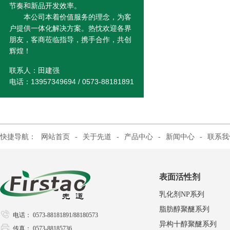
节奏和新品开发效率。
本公司本着价值服务的理念，为客
户提供一体化解决方案。热忱欢迎各界
朋友，客商莅临指导，携手合作，共创
辉煌！
联系人：田建强
电话：13957349694 / 0573-88181891
快捷导航：
网站首页
-
关于先道
-
产品中心
-
新闻中心
-
联系我
表面活性剂
乳化剂NP系列
脂肪醇聚醚系列
电话： 0573-88181891/88180573
异构十醇聚醚系列
传真： 0573-88185736