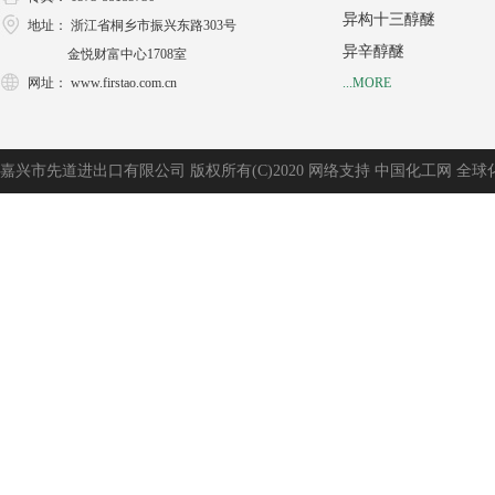
异构十三醇醚
地址： 浙江省桐乡市振兴东路303号
异辛醇醚
金悦财富中心1708室
网址：
www.firstao.com.cn
...MORE
嘉兴市先道进出口有限公司
版权所有(C)2020
网络支持
中国化工网
全球