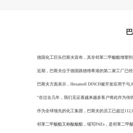
巴
德国化工巨头巴斯夫宣布，其非邻苯二甲酸酯增塑剂Hex
近期，巴斯夫位于德国路德维希港的第二家工厂已经投入运
巴斯夫方面表示，Hexamoll DINCH被开发
“在过去几年，我们见证着越来越多客户将此作为传统领苯
作为全球领先的化工集团，巴斯夫的员工已超过112,00
邻苯二甲酸酯又称酞酸酯，缩写PAEs，是邻苯二甲