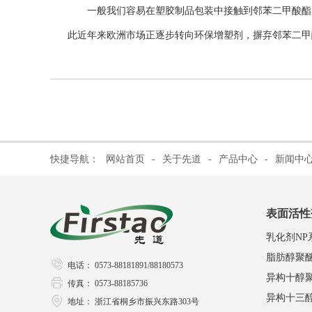
一般我们容易在塑胶制品包装中接触到邻苯二甲酸酯
此近年来欧洲市场正逐步转向环保增塑剂，摒弃邻苯二甲
快捷导航：
网站首页
-
关于先道
-
产品中心
-
新闻中
表面活性
乳化剂NP
脂肪醇聚
电话： 0573-88181891/88180573
异构十醇
传真： 0573-88185736
异构十三
地址： 浙江省桐乡市振兴东路303号