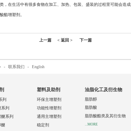
类，在生活中有很多食物在加工、加热、包装、盛装的过程里可能会造成
酸酯增塑剂。
上一篇
< 返回 >
下一篇
心
-
联系我们
-
English
剂
塑料及助剂
油脂化工及衍生物
脂肪醇
系列
环保主增塑剂
脂肪酸
醚系列
功能性增塑剂
脂肪酸酯类及其衍生物
聚醚系列
通用主增塑剂
...MORE
醇醚
稳定剂